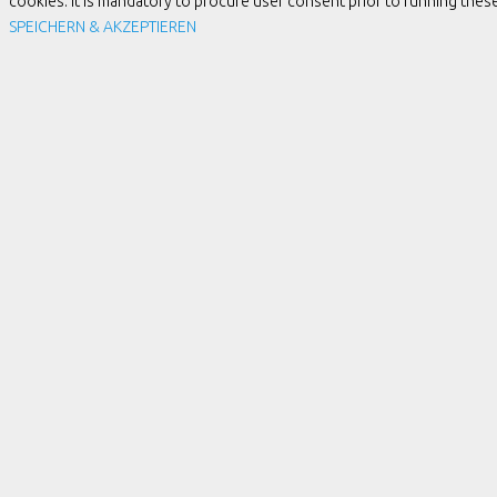
cookies. It is mandatory to procure user consent prior to running the
SPEICHERN & AKZEPTIEREN