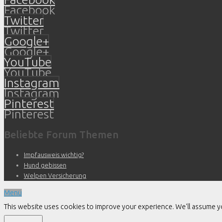
Facebook
Twitter
Twitter
Google+
Google+
YouTube
YouTube
Instagram
Instagram
Pinterest
Pinterest
Beliebte Forum Themen
Impfausweis wichtig?
Hund gebissen
Welpen Versicherung
Menü
This website uses cookies to improve your experience. We'll assume you