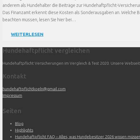
anderem als Hundehalter die Beiträge zur Hundehaftpflicht-Versicherun
Das Finanzamt erkennt diese Kosten als Sonderausgaben an. Welche Be
beachten müssen, lesen Sie hier bei…
WEITERLESEN
Hundehaftpflicht vergleichen
Hundehaftpflicht Versicherungen im Vergleich & Test 2020. Unsere Webseite 
Kontakt
hundehaftpflichtkoeln@gmail.com
Impressum
Seiten
Blog
Highlights
Hundehaftpflicht FAQ – Alles, was Hundebesitzer 2026 wissen müsse