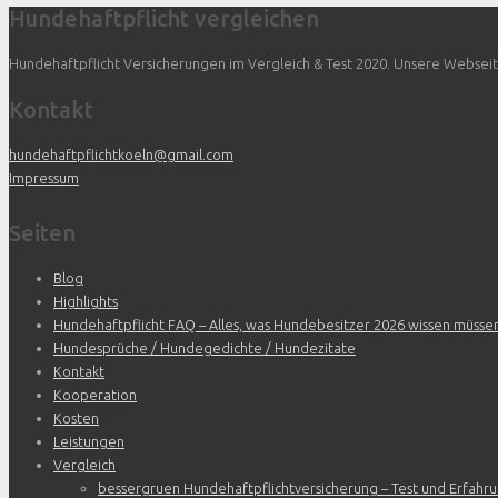
Hundehaftpflicht vergleichen
Hundehaftpflicht Versicherungen im Vergleich & Test 2020. Unsere Webseite 
Kontakt
hundehaftpflichtkoeln@gmail.com
Impressum
Seiten
Blog
Highlights
Hundehaftpflicht FAQ – Alles, was Hundebesitzer 2026 wissen müsse
Hundesprüche / Hundegedichte / Hundezitate
Kontakt
Kooperation
Kosten
Leistungen
Vergleich
bessergruen Hundehaftpflichtversicherung – Test und Erfahr