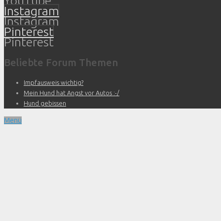
YouTube
Instagram
Instagram
Pinterest
Pinterest
Beliebte Forum Themen
Impfausweis wichtig?
Mein Hund hat Angst vor Autos :-/
Hund gebissen
Menü