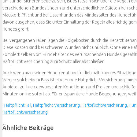
Um auf der sicheren Seite zu sein, ist es ratsam sich über die Regeln de
verschiedenen Bundesländern und unterschiedlichen Städten herrschen
Maulkorb Pflicht und bei Listenhunden das Mindestalter des Hundefü
davon ausgehen, dass Sie unter Einhaltung der Regeln alles richtig ge
Hundes greift.
Bei vergangenen Fällen lagen die Folgekosten durch die Tierarzt Beha
Diese Kosten sind bei schweren Wunden nicht unüblich. Ohne eine Ha
komplett selber vom Hundehalter des verursachenden Hundes gezahlt
Haftpflicht Versicherung zum Schutz aller abschließen.
Auch wenn man seinen Hund kennt und für lieb hält, kann es Situation
Wegen solch einem Biss ist eine Hunde Haftpflicht Versicherung immer 
Anbieter zu Ihren gewünschten Konditionen und Preisen und schließen 
Minuten online sofort ab. Für entspanntere Hunde Begegnungen, weil m
:
Haftpflicht Fall
,
Haftpflicht Versicherung
,
Haftpflichtversicherung
,
Hund
Haftpflichtversicherung
Ähnliche Beiträge