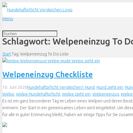
Menü
Schlagwort:
Welpeneinzug To Do
Start
Tag: Welpeneinzug To Do Liste
Welpeneinzug Checkliste
Kommentar
10. Juni 2020
Hundehaftpflicht Vergleichen
1
Hund
,
Hund zieht ein
,
Hund
Welpe
,
Welpe Hundehaftpflicht
,
Welpe zieht ein
,
Welpeneinzug
,
Welpe
Es ist ein ganz besonderer Tag im Leben eines Welpen und deren Besitz
erinnern. Der Start in ein gemeinsames Leben wird eingeleitet. Um dies
für alle in guter Erinnerung bleibt, haben wir einige Tipps für Sie zusamme