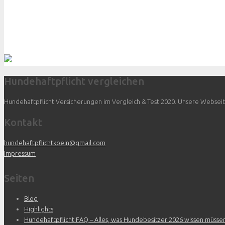
Hundehaftpflicht vergleichen
Hundehaftpflicht Versicherungen im Vergleich & Test 2020. Unsere Webseite 
Kontakt
hundehaftpflichtkoeln@gmail.com
Impressum
Seiten
Blog
Highlights
Hundehaftpflicht FAQ – Alles, was Hundebesitzer 2026 wissen müsse