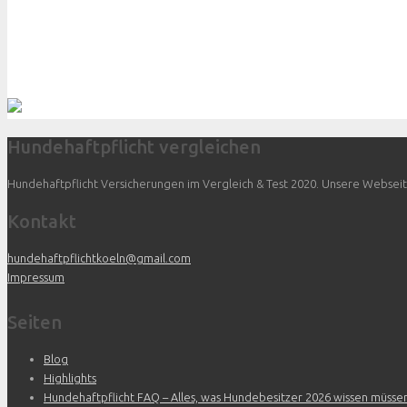
Hundehaftpflicht vergleichen
Hundehaftpflicht Versicherungen im Vergleich & Test 2020. Unsere Webseite 
Kontakt
hundehaftpflichtkoeln@gmail.com
Impressum
Seiten
Blog
Highlights
Hundehaftpflicht FAQ – Alles, was Hundebesitzer 2026 wissen müsse