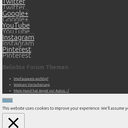
Twitter
Twitter
Google+
Google+
YouTube
YouTube
Instagram
Instagram
Pinterest
Pinterest
Beliebte Forum Themen
Impfausweis wichtig?
Welpen Versicherung
Mein Hund hat Angst vor Autos :-/
Menü
This website uses cookies to improve your experience. We'll assume you