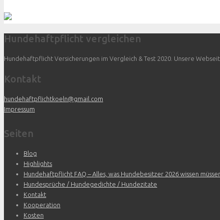
Hundehaftpflicht vergleichen
Hundehaftpflicht Versicherungen im Vergleich & Test 2020. Unsere Webseite 
Kontakt
hundehaftpflichtkoeln@gmail.com
Impressum
Seiten
Blog
Highlights
Hundehaftpflicht FAQ – Alles, was Hundebesitzer 2026 wissen müsse
Hundesprüche / Hundegedichte / Hundezitate
Kontakt
Kooperation
Kosten