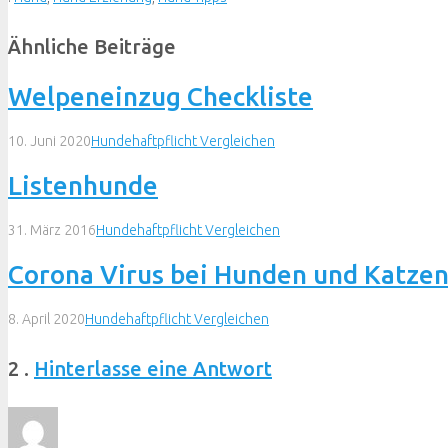
Ähnliche Beiträge
Welpeneinzug Checkliste
10. Juni 2020
Hundehaftpflicht Vergleichen
Listenhunde
31. März 2016
Hundehaftpflicht Vergleichen
Corona Virus bei Hunden und Katze
8. April 2020
Hundehaftpflicht Vergleichen
Kommentare
2
.
Hinterlasse eine Antwort