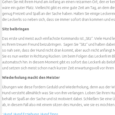
Gehen Sie mit ihrem Hund am Anfang an einen reizarmen Ort, den er ke
wäre ein guter Platz. Vielleicht gibt es eine gute Zeit am Tag, an dem d
genug Freizeit und Spaß an der Sache haben. Halten Sie einige Leckereien
die Leckerlis so neben sich, dass sie immer sofort dran kommen und
Sitz beibringen
Das erste und meist auch einfachste Kommando ist „Sitz“. Viele Hund le
es Ihrem treuen Freund beizubringen. Sagen Sie “Sitz“ und halten dabei
so nah sein, dass der Hund nicht dran kommt, aber auch nicht anfängt
Sie es nun weiter in Richtung Rücken. Um beim Folgen das Leckerli im B
automatisch hin. In diesem Moment gibt es sofort das Leckerli als Be
und setzen sich meist schon nach kurzer Zeit erwartungsvoll vor ihre
Wiederholung macht den Meister
Übungen wie diese fordern Geduld und Wiederholung, denn aus der Wie
Hund versteht allmählich was Sie von ihm verlangen. Loben Sie ihren H
behält er Spaß an der Sache und ist motiviert dabei. Schließen Sie ein
ab, in diesem Fall also mit einem sitzen des Hundes, wie sie es möchten
:
Hund
,
Hund Erziehung
,
Hund Tipps