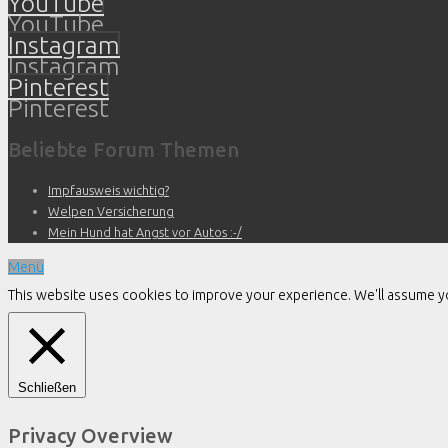
YouTube
YouTube
Instagram
Instagram
Pinterest
Pinterest
Beliebte Forum Themen
Impfausweis wichtig?
Welpen Versicherung
Mein Hund hat Angst vor Autos :-/
Menü
This website uses cookies to improve your experience. We'll assume you
Schließen
Privacy Overview