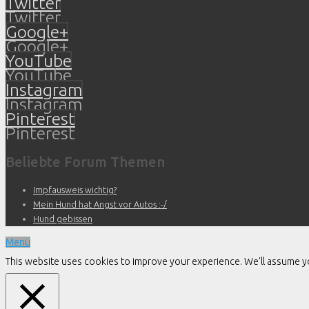
Twitter
Twitter
Google+
Google+
YouTube
YouTube
Instagram
Instagram
Pinterest
Pinterest
Beliebte Forum Themen
Impfausweis wichtig?
Mein Hund hat Angst vor Autos :-/
Hund gebissen
Menü
This website uses cookies to improve your experience. We'll assume you