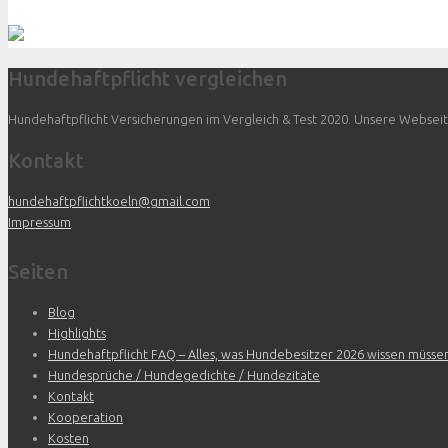
Hundehaftpflicht vergleichen
Hundehaftpflicht Versicherungen im Vergleich & Test 2020. Unsere Webseite 
Kontakt
hundehaftpflichtkoeln@gmail.com
Impressum
Seiten
Blog
Highlights
Hundehaftpflicht FAQ – Alles, was Hundebesitzer 2026 wissen müsse
Hundesprüche / Hundegedichte / Hundezitate
Kontakt
Kooperation
Kosten