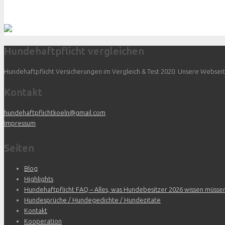
Hundehaftpflicht vergleichen
Hundehaftpflicht Versicherungen im Vergleich & Test 2020. Unsere Webseite 
Kontakt
hundehaftpflichtkoeln@gmail.com
Impressum
Seiten
Blog
Highlights
Hundehaftpflicht FAQ – Alles, was Hundebesitzer 2026 wissen müsse
Hundesprüche / Hundegedichte / Hundezitate
Kontakt
Kooperation