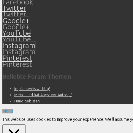
Facebook
Twitter
Twitter
Google+
Google+
YouTube
YouTube
Instagram
Instagram
Pinterest
Pinterest
Beliebte Forum Themen
Impfausweis wichtig?
Mein Hund hat Angst vor Autos :-/
Hund gebissen
Menü
This website uses cookies to improve your experience. We'll assume you