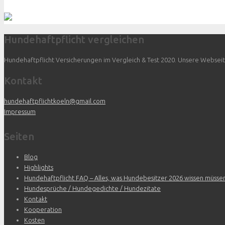
Hundehaftpflicht vergleichen
Hundehaftpflicht Versicherungen im Vergleich & Test 2020. Unsere Webseite 
Kontakt
hundehaftpflichtkoeln@gmail.com
Impressum
Seiten
Blog
Highlights
Hundehaftpflicht FAQ – Alles, was Hundebesitzer 2026 wissen müsse
Hundesprüche / Hundegedichte / Hundezitate
Kontakt
Kooperation
Kosten