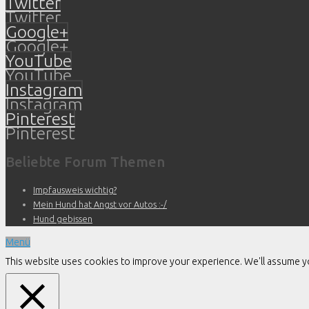
Twitter
Twitter
Google+
Google+
YouTube
YouTube
Instagram
Instagram
Pinterest
Pinterest
Beliebte Forum Themen
Impfausweis wichtig?
Mein Hund hat Angst vor Autos :-/
Hund gebissen
Menü
This website uses cookies to improve your experience. We'll assume you