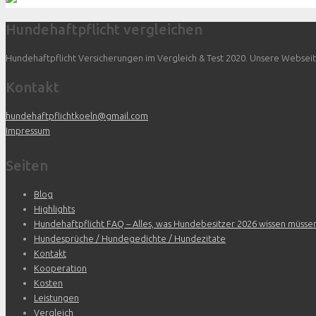
Hundehaftpflicht vergleichen
Hundehaftpflicht Versicherungen im Vergleich & Test 2020. Unsere Webseite 
Kontakt
hundehaftpflichtkoeln@gmail.com
Impressum
Seiten
Blog
Highlights
Hundehaftpflicht FAQ – Alles, was Hundebesitzer 2026 wissen müsse
Hundesprüche / Hundegedichte / Hundezitate
Kontakt
Kooperation
Kosten
Leistungen
Vergleich