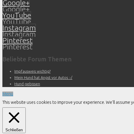
Google+
Google+
YouTube
YouTube
Instagram
Instagram
Pinterest
Pinterest
Beliebte Forum Themen
Impfausweis wichtig?
Mein Hund hat Angst vor Autos :-/
Hund gebissen
Menü
This website uses cookies to improve your experience. We'll assume you
Schließen